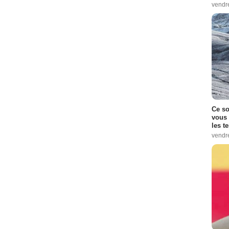
vendr
Ce so
vous 
les t
vendr