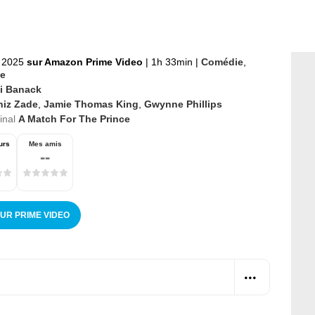
r 2025
sur Amazon Prime Video
|
1h 33min
|
Comédie
,
e
i Banack
niz Zade
,
Jamie Thomas King
,
Gwynne Phillips
ginal
A Match For The Prince
urs
Mes amis
--
SUR PRIME VIDEO