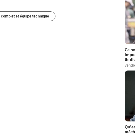
 complet et équipe technique
Ce so
Impos
thrill
vendr
Qu’es
méch