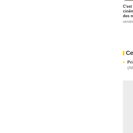
C'est
ciném
des m
vendr
Ce
Pr
(Al