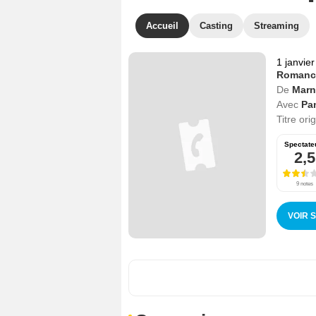
Accueil
Casting
Streaming
1 janvie
Romanc
De
Marn
Avec
Pa
Titre ori
Spectate
2,5
9 notes
VOIR 