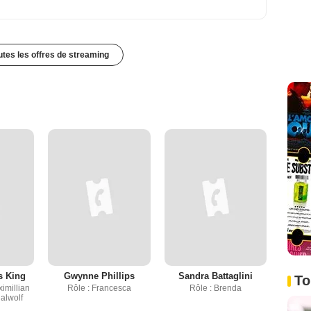
outes les offres de streaming
s King
Gwynne Phillips
Sandra Battaglini
To
imillian
Rôle : Francesca
Rôle : Brenda
dalwolf