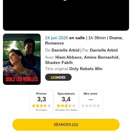
24 juin 2026
en salle
|
1h 38min
|
Drame
,
Romance
De
Danielle Arbid
Par
Danielle Arbid
|
Avec
Hiam Abbass
,
Amine Benrachid
,
Shaden Fakih
Titre original
Only Rebels Win
Presse
Spectateurs
Mes amis
3,3
3,4
--
19 critiques
161 notes, 32 critiques
SÉANCES (11)