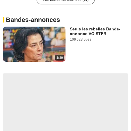
Ramonville-Saint-Agne
La Ferté-Macé
Le Dorat
Bandes-annonces
Romainville
Seuls les rebelles Bande-
Vitry-sur-Seine
annonce VO STFR
109 623 vues
Paris 4e arrondissement
1:39