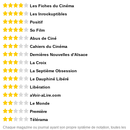
Les Fiches du Cinéma
Les Inrockuptibles
Positif
So Film
Abus de Ciné
Cahiers du Cinéma
Dernières Nouvelles d'Alsace
La Croix
La Septième Obsession
Le Dauphiné Libéré
Libération
aVoir-aLire.com
Le Monde
Première
Télérama
Chaque magazine ou journal ayant son propre système de notation, toutes les