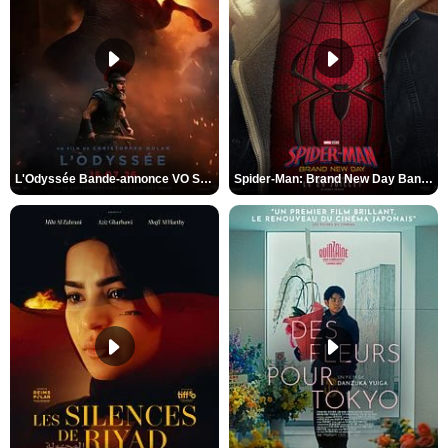
L'Odyssée Bande-annonce VO STFR
Spider-Man: Brand New Day Bande-annonce VO STFR