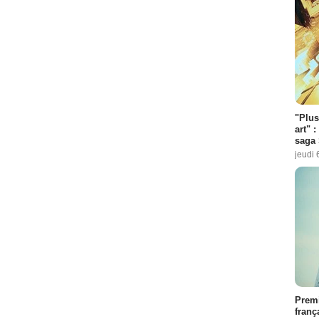
"Plus
art" :
saga 
jeudi 
Premi
franç