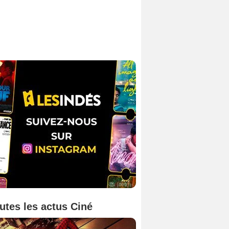
utes les actus Ciné