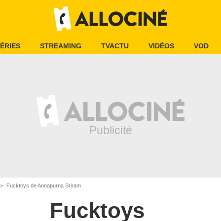
ÉRIES
STREAMING
TVACTU
VIDÉOS
VOD
Fucktoys de Annapurna Sriram
Fucktoys