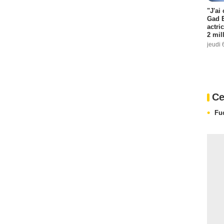
"J'ai
Gad E
actri
2 mil
jeudi 
Ce
Fu