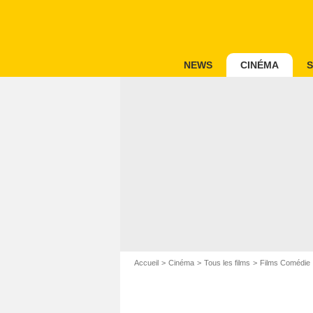
NEWS
CINÉMA
S
Accueil
Cinéma
Tous les films
Films Comédie