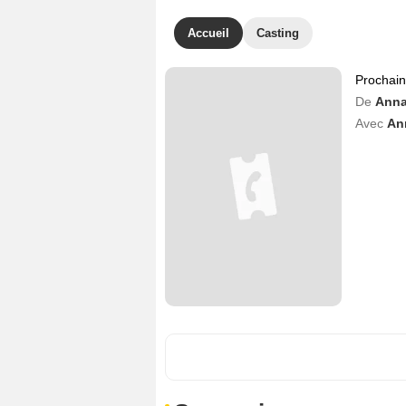
Accueil
Casting
Prochai
De
Anna
Avec
An