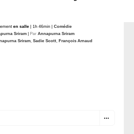
nement
en salle
|
1h 46min
|
Comédie
purna Sriram
Par
Annapurna Sriram
|
napurna Sriram
,
Sadie Scott
,
François Arnaud