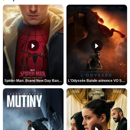
Spider-Man: Brand New Day Bande-annonce VO STFR
L'Odyssée Bande-annonce VO STFR