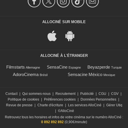
ALLOCINÉ SUR MOBILE
ALLOCINÉ À L'ÉTRANGER
Filmstarts
SensaCine
Beyazperde
Allemagne
Espagne
Turquie
AdoroCinema
Sensacine México
Brésil
Mexique
Contact
|
Qui sommes-nous
|
Recrutement
|
Publicité
|
CGU
|
CGV
|
Politique de cookies
|
Préférences cookies
|
Données Personnelles
|
Revue de presse
|
Charte d'écriture
|
Les services AlloCiné
|
Gérer Utiq
|
©AlloCiné
Retrouvez tous les horaires et infos de votre cinéma sur le numéro AlloCiné :
0 892 892 892
(0,90€/minute)