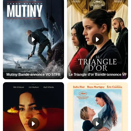
Mutiny Bande-annonce VO STFR
Le Triangle d'or Bande-annonce VF