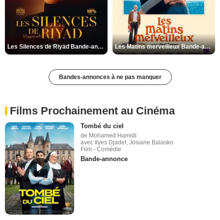
Les Silences de Riyad Bande-annonce VO STFR
Les Matins merveilleux Bande-annonce VF
Bandes-annonces à ne pas manquer
Films Prochainement au Cinéma
Tombé du ciel
de Mohamed Hamidi
avec Ilyes Djadel, Josiane Balasko
Film - Comédie
Bande-annonce