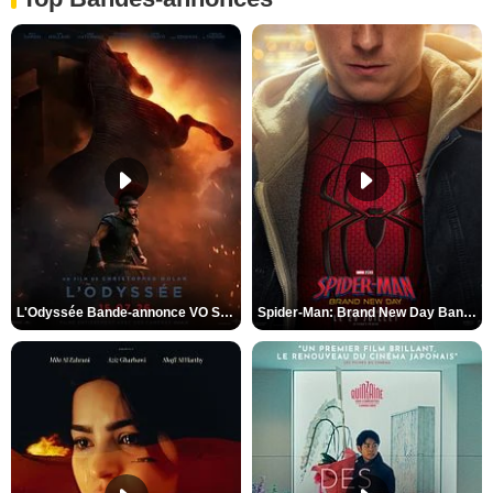
L'Odyssée Bande-annonce VO STFR
Spider-Man: Brand New Day Bande-annonce VO STFR