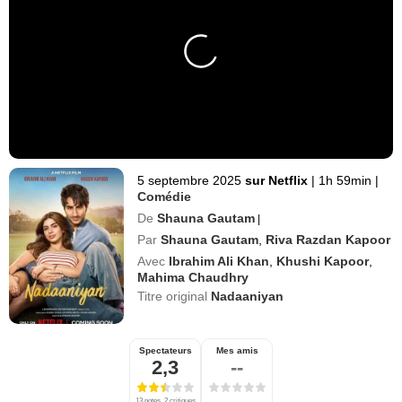
5 septembre 2025
sur Netflix
|
1h 59min
|
Comédie
De
Shauna Gautam
|
Par
Shauna Gautam
,
Riva Razdan Kapoor
Avec
Ibrahim Ali Khan
,
Khushi Kapoor
,
Mahima Chaudhry
Titre original
Nadaaniyan
Spectateurs
Mes amis
2,3
--
13 notes, 2 critiques