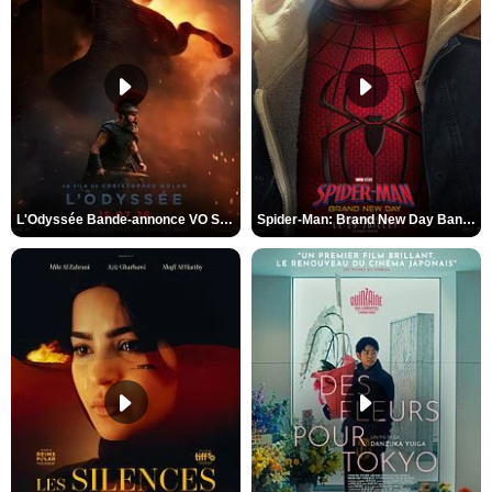
L'Odyssée Bande-annonce VO STFR
Spider-Man: Brand New Day Bande-annonce VO STFR