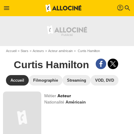
profil
menu
search
Accueil
Stars
Acteurs
Acteur américain
Curtis Hamilton
Curtis Hamilton
Accueil
Filmographie
Streaming
VOD, DVD
Métier
Acteur
Nationalité
Américain