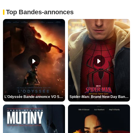
Top Bandes-annonces
L'Odyssée Bande-annonce VO STFR
Spider-Man: Brand New Day Bande-annonce VO STFR