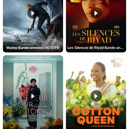
Mutiny Bande-annonce VO STFR
Les Silences de Riyad Bande-annonce VO STFR