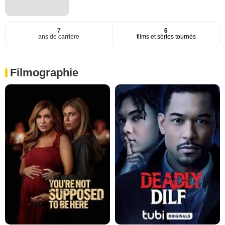
7
6
ans de carrière
films et séries tournés
Filmographie