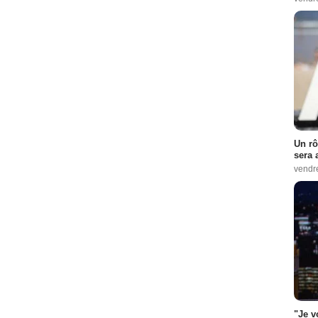
Un rô
sera 
vendr
"Je v