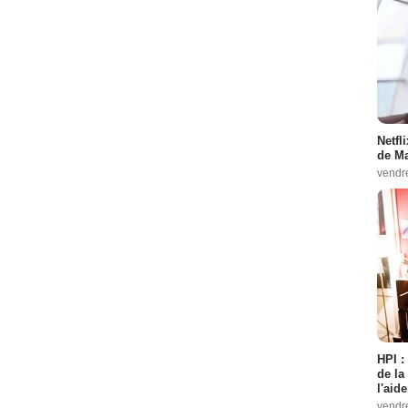
Netfl
de Ma
vendr
HPI :
de la
l'aid
vendr