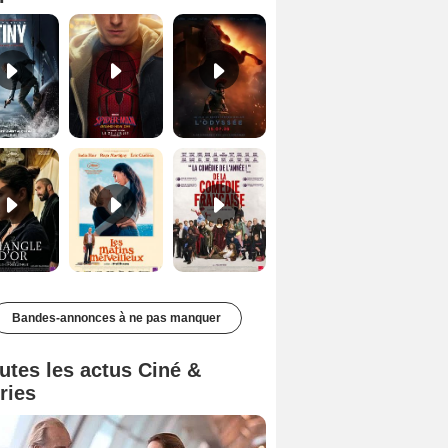
Le Triangle d'or Bande-annonce VF
Les Matins merveilleux Bande-annonce VF
De la Comédie-Française Teaser VF
Bandes-annonces à ne pas manquer
utes les actus Ciné &
ries