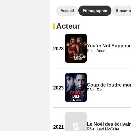
Accueil
Filmographie
Streami
Acteur
You're Not Suppose
2023
Rôle: Adam
Coup de foudre mor
2023
Rôle: Rio
Le Noël des écrivai
2021
Rôle: Levi McGuire