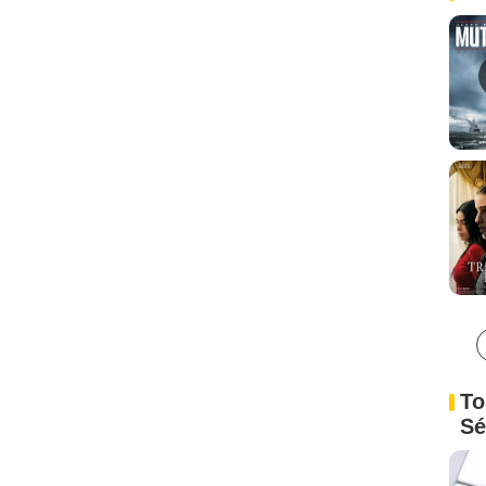
To
Sé