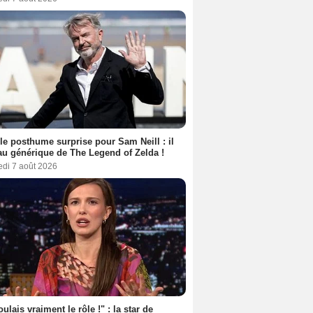
le posthume surprise pour Sam Neill : il
au générique de The Legend of Zelda !
edi 7 août 2026
oulais vraiment le rôle !" : la star de