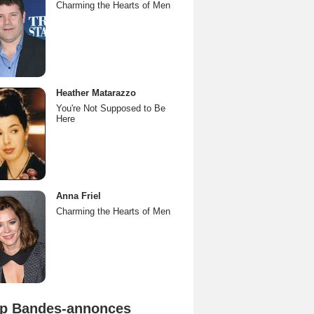
Charming the Hearts of Men
Heather Matarazzo
You're Not Supposed to Be
Here
Anna Friel
Charming the Hearts of Men
p Bandes-annonces
Mutiny Bande-annonce VO STFR
Spider-Man: Brand New Day Bande-annonce VO STFR
L'Odyssée Bande-annonce VO STFR