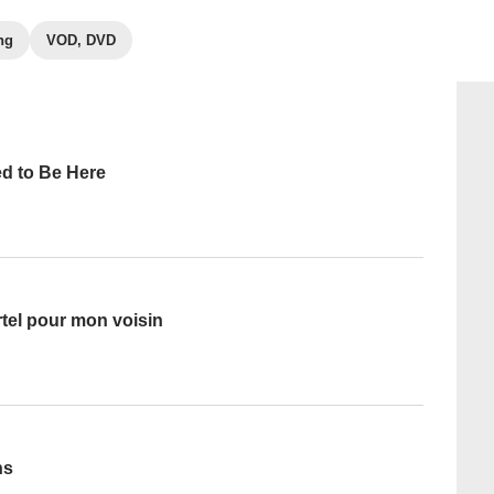
ng
VOD, DVD
d to Be Here
tel pour mon voisin
ns