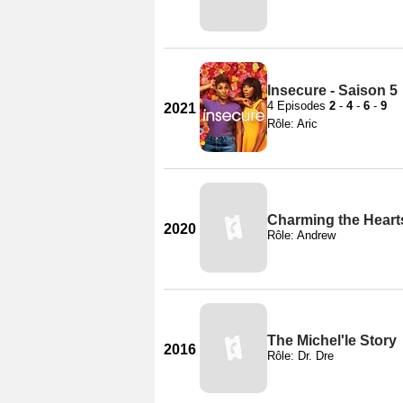
Insecure - Saison 5
4 Episodes
2
-
4
-
6
-
9
2021
Rôle: Aric
Charming the Heart
2020
Rôle: Andrew
The Michel'le Story
2016
Rôle: Dr. Dre