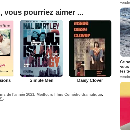
vendr
, vous pourriez aimer ...
Ce so
vous 
les t
vendr
sions
Simple Men
Daisy Clover
ilms de l'année 2021
,
Meilleurs films Comédie dramatique
,
21
.