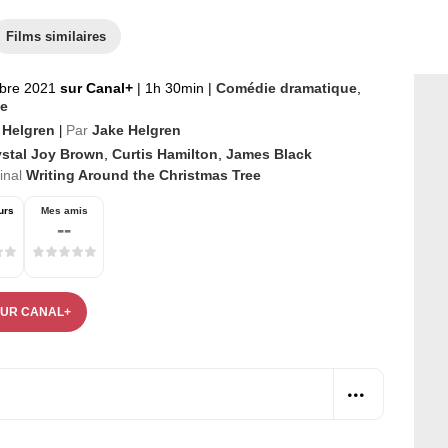
Films similaires
bre 2021
sur Canal+
|
1h 30min
|
Comédie dramatique
,
e
 Helgren
Par
Jake Helgren
|
ystal Joy Brown
,
Curtis Hamilton
,
James Black
ginal
Writing Around the Christmas Tree
urs
Mes amis
--
SUR CANAL+