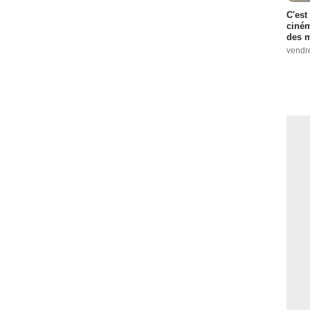
C'est
ciném
des m
vendr