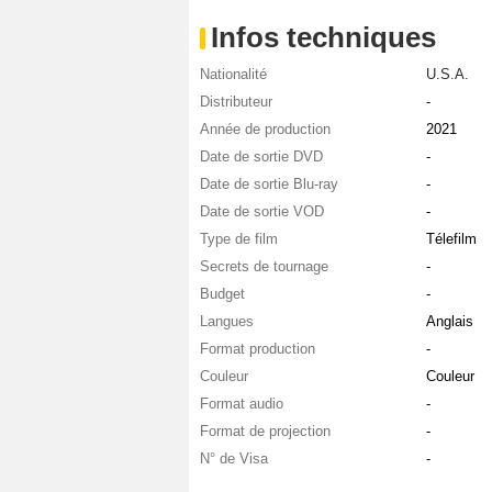
Infos techniques
Nationalité
U.S.A.
Distributeur
-
Année de production
2021
Date de sortie DVD
-
Date de sortie Blu-ray
-
Date de sortie VOD
-
Type de film
Télefilm
Secrets de tournage
-
Budget
-
Langues
Anglais
Format production
-
Couleur
Couleur
Format audio
-
Format de projection
-
N° de Visa
-