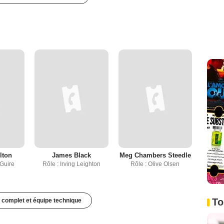
lton
James Black
Meg Chambers Steedle
cGuire
Rôle : Irving Leighton
Rôle : Olive Olsen
To
 complet et équipe technique