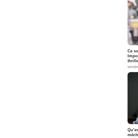
Ce so
Impos
thrill
vendr
Qu’es
méch