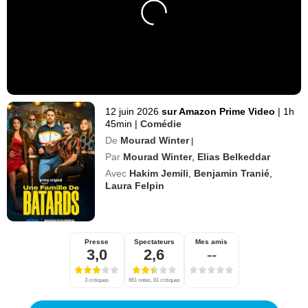
12 juin 2026
sur Amazon Prime Video
|
1h
45min
|
Comédie
De
Mourad Winter
|
Par
Mourad Winter
,
Elias Belkeddar
Avec
Hakim Jemili
,
Benjamin Tranié
,
Laura Felpin
Presse
Spectateurs
Mes amis
3,0
2,6
--
3 critiques
661 notes, 81 critiques