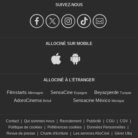
SUIVEZ-NOUS
ALLOCINÉ SUR MOBILE
ALLOCINÉ À L'ÉTRANGER
Filmstarts
SensaCine
Beyazperde
Allemagne
Espagne
Turquie
AdoroCinema
Sensacine México
Brésil
Mexique
Contact
|
Qui sommes-nous
|
Recrutement
|
Publicité
|
CGU
|
CGV
|
Politique de cookies
|
Préférences cookies
|
Données Personnelles
|
Revue de presse
|
Charte d'écriture
|
Les services AlloCiné
|
Gérer Utiq