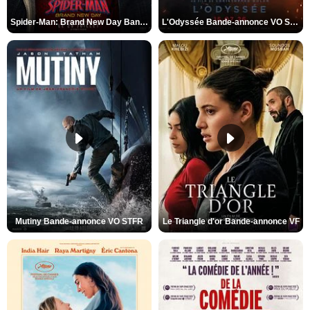
Spider-Man: Brand New Day Bande-annonce VO STFR
L'Odyssée Bande-annonce VO STFR
Mutiny Bande-annonce VO STFR
Le Triangle d'or Bande-annonce VF