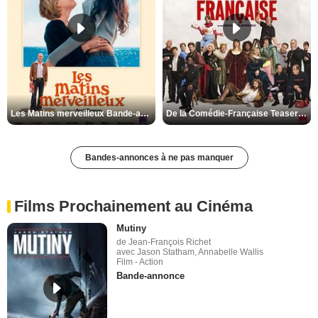
Les Matins merveilleux Bande-annonce VF
De la Comédie-Française Teaser VF
Bandes-annonces à ne pas manquer
Films Prochainement au Cinéma
Mutiny
de Jean-François Richet
avec Jason Statham, Annabelle Wallis
Film - Action
Bande-annonce