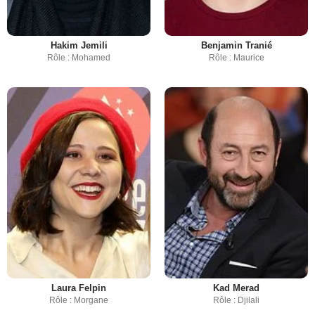
Hakim Jemili
Benjamin Tranié
Rôle : Mohamed
Rôle : Maurice
Laura Felpin
Kad Merad
Rôle : Morgane
Rôle : Djilali