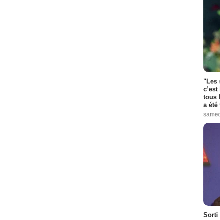
"Les 
c’est
tous 
a été 
samed
Sorti