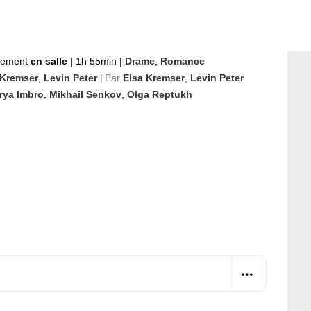
nement
en salle
|
1h 55min
|
Drame
,
Romance
 Kremser
,
Levin Peter
Par
Elsa Kremser
,
Levin Peter
|
rya Imbro
,
Mikhail Senkov
,
Olga Reptukh