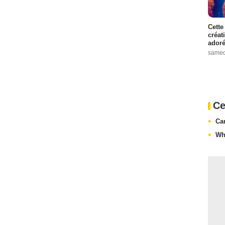
Cette
créat
adoré
samed
Ce
Ca
Wh