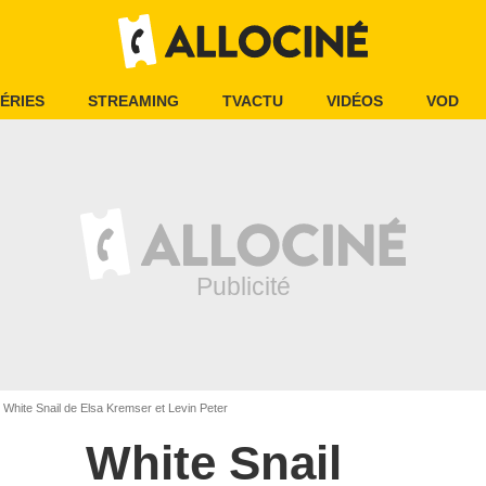
ÉRIES
STREAMING
TVACTU
VIDÉOS
VOD
White Snail de Elsa Kremser et Levin Peter
White Snail