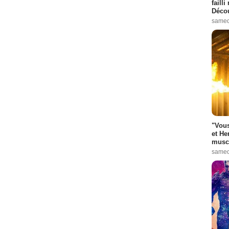
failli
Décou
samed
"Vous
et He
muscl
samed