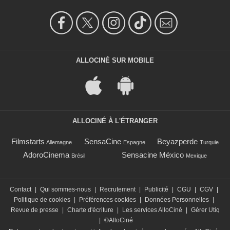
ALLOCINÉ SUR MOBILE
ALLOCINÉ À L'ÉTRANGER
Filmstarts
SensaCine
Beyazperde
Allemagne
Espagne
Turquie
AdoroCinema
Sensacine México
Brésil
Mexique
Contact
|
Qui sommes-nous
|
Recrutement
|
Publicité
|
CGU
|
CGV
|
Politique de cookies
|
Préférences cookies
|
Données Personnelles
|
Revue de presse
|
Charte d'écriture
|
Les services AlloCiné
|
Gérer Utiq
|
©AlloCiné