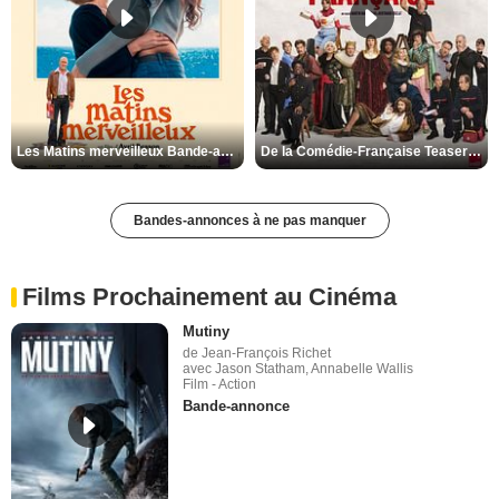
Les Matins merveilleux Bande-annonce VF
De la Comédie-Française Teaser VF
Bandes-annonces à ne pas manquer
Films Prochainement au Cinéma
Mutiny
de Jean-François Richet
avec Jason Statham, Annabelle Wallis
Film - Action
Bande-annonce