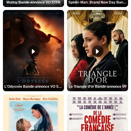
Mutiny Bande-annonce VO STFR
Spider-Man: Brand New Day Bande-annonce VO STFR
L'Odyssée Bande-annonce VO STFR
Le Triangle d'or Bande-annonce VF