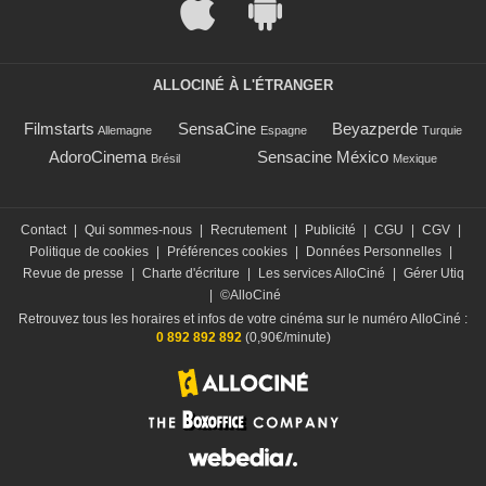
ALLOCINÉ À L'ÉTRANGER
Filmstarts
SensaCine
Beyazperde
Allemagne
Espagne
Turquie
AdoroCinema
Sensacine México
Brésil
Mexique
Contact
|
Qui sommes-nous
|
Recrutement
|
Publicité
|
CGU
|
CGV
|
Politique de cookies
|
Préférences cookies
|
Données Personnelles
|
Revue de presse
|
Charte d'écriture
|
Les services AlloCiné
|
Gérer Utiq
|
©AlloCiné
Retrouvez tous les horaires et infos de votre cinéma sur le numéro AlloCiné :
0 892 892 892
(0,90€/minute)