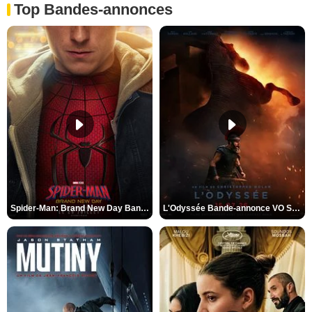
Top Bandes-annonces
Spider-Man: Brand New Day Bande-annonce VO STFR
L'Odyssée Bande-annonce VO STFR