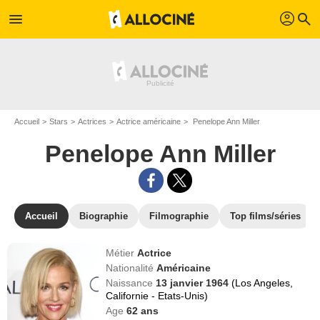
profil
menu
search
Accueil
Stars
Actrices
Actrice américaine
Penelope Ann Miller
Penelope Ann Miller
Accueil
Biographie
Filmographie
Top films/séries
Métier
Actrice
Nationalité
Américaine
Naissance
13 janvier 1964
(Los Angeles,
Californie - Etats-Unis)
Age
62
ans