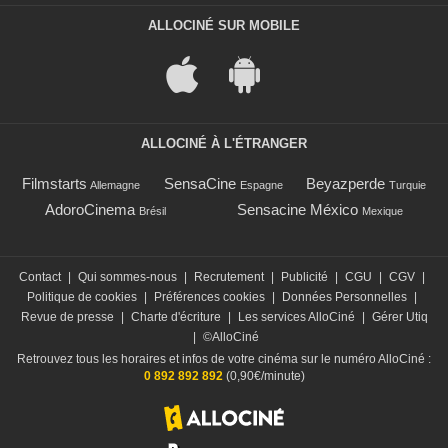
ALLOCINÉ SUR MOBILE
ALLOCINÉ À L'ÉTRANGER
Filmstarts
SensaCine
Beyazperde
Allemagne
Espagne
Turquie
AdoroCinema
Sensacine México
Brésil
Mexique
Contact
|
Qui sommes-nous
|
Recrutement
|
Publicité
|
CGU
|
CGV
|
Politique de cookies
|
Préférences cookies
|
Données Personnelles
|
Revue de presse
|
Charte d'écriture
|
Les services AlloCiné
|
Gérer Utiq
|
©AlloCiné
Retrouvez tous les horaires et infos de votre cinéma sur le numéro AlloCiné :
0 892 892 892
(0,90€/minute)