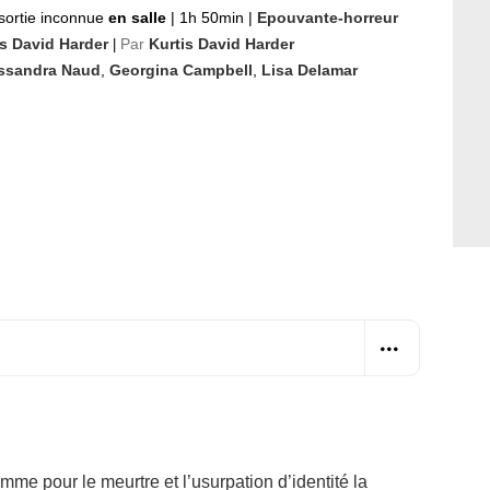
sortie inconnue
en salle
|
1h 50min
|
Epouvante-horreur
is David Harder
Par
Kurtis David Harder
|
ssandra Naud
,
Georgina Campbell
,
Lisa Delamar
me pour le meurtre et l’usurpation d’identité la