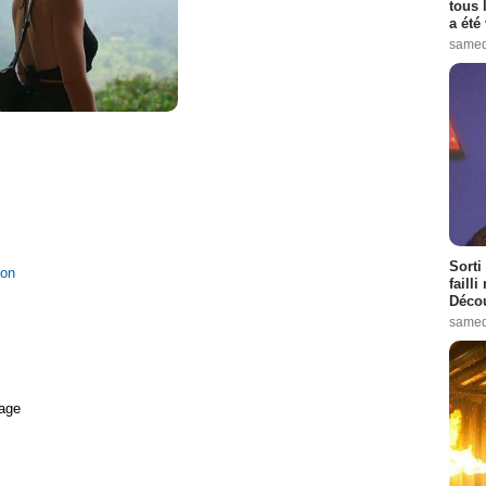
tous 
a été 
samed
Sorti
ion
failli
Décou
samed
age