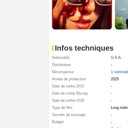
Infos techniques
Nationalité
U.S.A.
Distributeur
-
Récompense
1 nominat
Année de production
2025
Date de sortie DVD
-
Date de sortie Blu-ray
-
Date de sortie VOD
-
Type de film
Long métr
Secrets de tournage
-
Budget
-