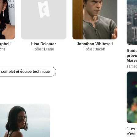
pbell
Lisa Delamar
Jonathan Whitesell
otte
Rôle : Diane
Rôle : Jacob
Spide
prévu
Marve
samed
 complet et équipe technique
"Les 
c’est