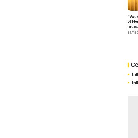
"Vous
et He
muscl
samed
Ce
In
In