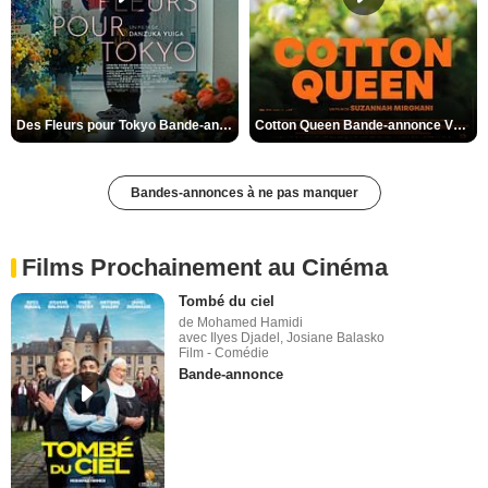
Des Fleurs pour Tokyo Bande-annonce VO STFR
Cotton Queen Bande-annonce VO STFR
Bandes-annonces à ne pas manquer
Films Prochainement au Cinéma
Tombé du ciel
de Mohamed Hamidi
avec Ilyes Djadel, Josiane Balasko
Film - Comédie
Bande-annonce