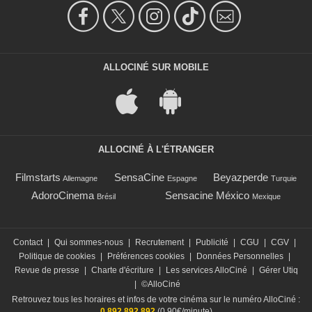
ALLOCINÉ SUR MOBILE
ALLOCINÉ À L'ÉTRANGER
Filmstarts
SensaCine
Beyazperde
Allemagne
Espagne
Turquie
AdoroCinema
Sensacine México
Brésil
Mexique
Contact
|
Qui sommes-nous
|
Recrutement
|
Publicité
|
CGU
|
CGV
|
Politique de cookies
|
Préférences cookies
|
Données Personnelles
|
Revue de presse
|
Charte d'écriture
|
Les services AlloCiné
|
Gérer Utiq
|
©AlloCiné
Retrouvez tous les horaires et infos de votre cinéma sur le numéro AlloCiné :
0 892 892 892
(0,90€/minute)