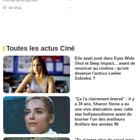
Format de projection
-
N° de Visa
-
Toutes les actus Ciné
Elle avait joué dans Eyes Wide
Shut et Deep Impact... avant de
renoncer au cinéma : qu'est
devenue l'actrice Leelee
Sobieksi ?
"Ça l'a clairement énervé" : il y
a 34 ans, Sharon Stone a eu
une vive altercation avec cette
star hollywoodienne avant de
tourner l'un des meilleurs
thrillers des années 90
"Tu n'auras plus de souci avec