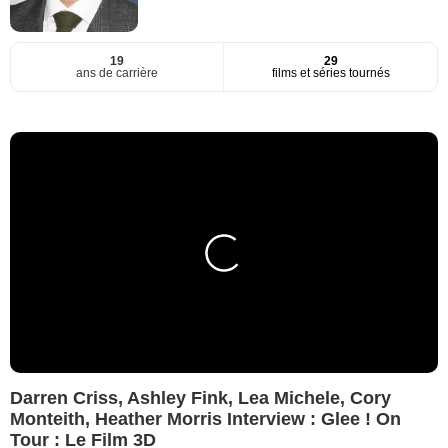
19
29
ans de carrière
films et séries tournés
Darren Criss, Ashley Fink, Lea Michele, Cory
Monteith, Heather Morris Interview : Glee ! On
Tour : Le Film 3D