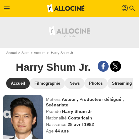
profil
menu
search
Accueil
Stars
Acteurs
Harry Shum Jr.
Harry Shum Jr.
Accueil
Filmographie
News
Photos
Streaming
Métiers
Acteur
,
Producteur délégué
,
Scénariste
Pseudo
Harry Shum Jr
Nationalité
Costaricain
Naissance
28 avril 1982
Age
44
ans