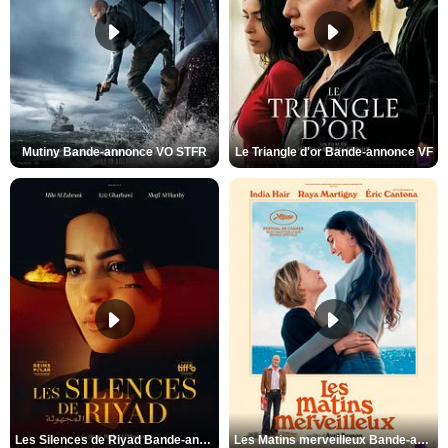
Mutiny Bande-annonce VO STFR
Le Triangle d'or Bande-annonce VF
Les Silences de Riyad Bande-annonce VO STFR
Les Matins merveilleux Bande-annonce VF