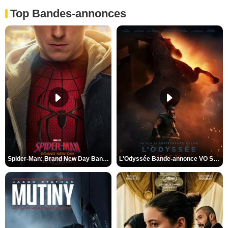
Top Bandes-annonces
Spider-Man: Brand New Day Bande-annonce VO STFR
L'Odyssée Bande-annonce VO STFR