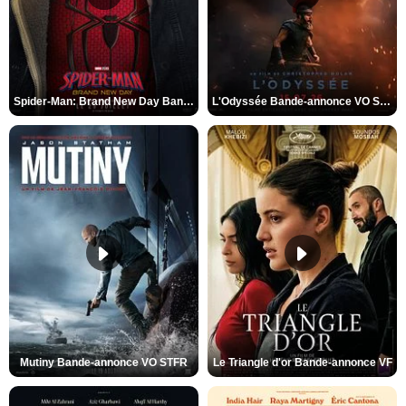
Spider-Man: Brand New Day Bande-annonce VO STFR
L'Odyssée Bande-annonce VO STFR
Mutiny Bande-annonce VO STFR
Le Triangle d'or Bande-annonce VF