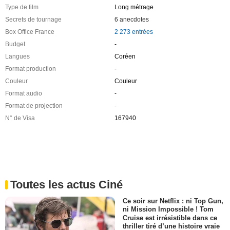
Type de film
Long métrage
Secrets de tournage
6 anecdotes
Box Office France
2 273 entrées
Budget
-
Langues
Coréen
Format production
-
Couleur
Couleur
Format audio
-
Format de projection
-
N° de Visa
167940
Toutes les actus Ciné
Ce soir sur Netflix : ni Top Gun,
ni Mission Impossible ! Tom
Cruise est irrésistible dans ce
thriller tiré d’une histoire vraie