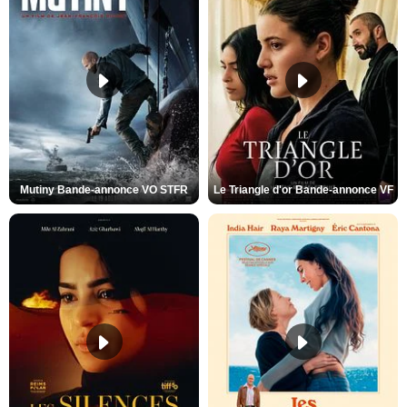
Mutiny Bande-annonce VO STFR
Le Triangle d'or Bande-annonce VF