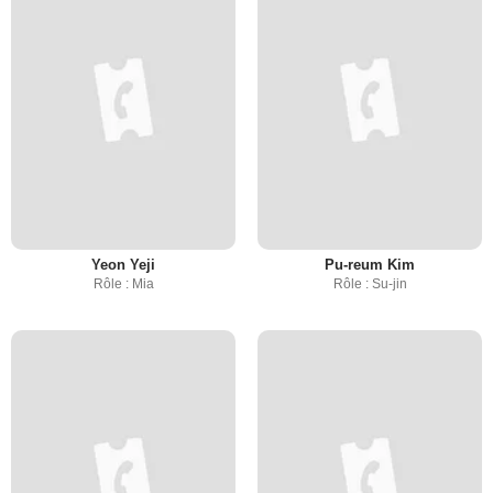
Yeon Yeji
Pu-reum Kim
Rôle : Mia
Rôle : Su-jin