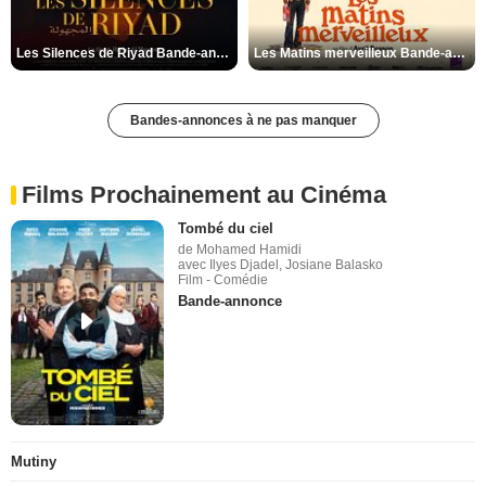
Les Silences de Riyad Bande-annonce VO STFR
Les Matins merveilleux Bande-annonce VF
Bandes-annonces à ne pas manquer
Films Prochainement au Cinéma
Tombé du ciel
de Mohamed Hamidi
avec Ilyes Djadel, Josiane Balasko
Film - Comédie
Bande-annonce
Mutiny