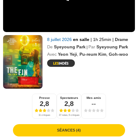
8 juillet 2026
en salle
|
1h 25min
|
Drame
De
Syeyoung Park
Par
Syeyoung Park
|
Avec
Yeon Yeji
,
Pu-reum Kim
,
Goh-woo
Presse
Spectateurs
Mes amis
2,8
2,8
--
11 critiques
37 notes, 6 critiques
SÉANCES (4)