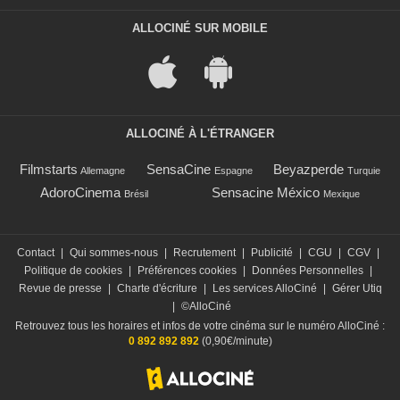
ALLOCINÉ SUR MOBILE
ALLOCINÉ À L'ÉTRANGER
Filmstarts
SensaCine
Beyazperde
Allemagne
Espagne
Turquie
AdoroCinema
Sensacine México
Brésil
Mexique
Contact
|
Qui sommes-nous
|
Recrutement
|
Publicité
|
CGU
|
CGV
|
Politique de cookies
|
Préférences cookies
|
Données Personnelles
|
Revue de presse
|
Charte d'écriture
|
Les services AlloCiné
|
Gérer Utiq
|
©AlloCiné
Retrouvez tous les horaires et infos de votre cinéma sur le numéro AlloCiné :
0 892 892 892
(0,90€/minute)