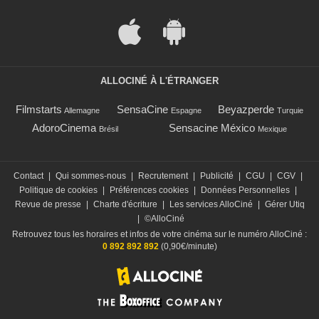
ALLOCINÉ À L'ÉTRANGER
Filmstarts
SensaCine
Beyazperde
Allemagne
Espagne
Turquie
AdoroCinema
Sensacine México
Brésil
Mexique
Contact
|
Qui sommes-nous
|
Recrutement
|
Publicité
|
CGU
|
CGV
|
Politique de cookies
|
Préférences cookies
|
Données Personnelles
|
Revue de presse
|
Charte d'écriture
|
Les services AlloCiné
|
Gérer Utiq
|
©AlloCiné
Retrouvez tous les horaires et infos de votre cinéma sur le numéro AlloCiné :
0 892 892 892
(0,90€/minute)