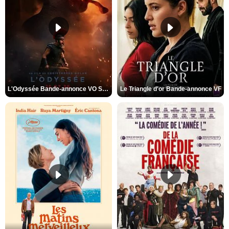
L'Odyssée Bande-annonce VO STFR
Le Triangle d'or Bande-annonce VF