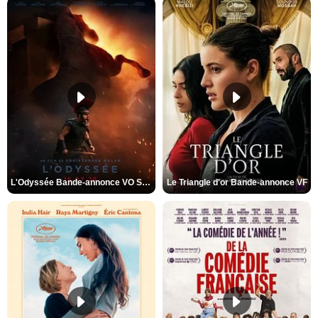
L'Odyssée Bande-annonce VO STFR
Le Triangle d'or Bande-annonce VF