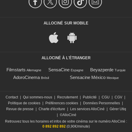
ALLOCINÉ SUR MOBILE
ALLOCINÉ À L'ÉTRANGER
Filmstarts
SensaCine
Beyazperde
Allemagne
Espagne
Turquie
AdoroCinema
Sensacine México
Brésil
Mexique
Contact
|
Qui sommes-nous
|
Recrutement
|
Publicité
|
CGU
|
CGV
|
Politique de cookies
|
Préférences cookies
|
Données Personnelles
|
Revue de presse
|
Charte d'écriture
|
Les services AlloCiné
|
Gérer Utiq
|
©AlloCiné
Retrouvez tous les horaires et infos de votre cinéma sur le numéro AlloCiné :
0 892 892 892
(0,90€/minute)