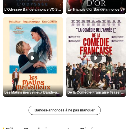
L'Odyssée Bande-annonce VO STFR
Le Triangle d'or Bande-annonce VF
Les Matins merveilleux Bande-annonce VF
De la Comédie-Française Teaser VF
Bandes-annonces à ne pas manquer