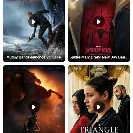
Mutiny Bande-annonce VO STFR
Spider-Man: Brand New Day Bande-annonce VO STFR