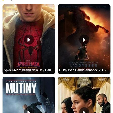
Spider-Man: Brand New Day Bande-annonce VO STFR
L'Odyssée Bande-annonce VO STFR