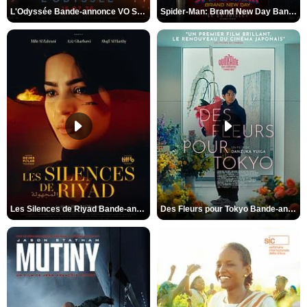
L'Odyssée Bande-annonce VO STFR
Spider-Man: Brand New Day Bande-annonce VO STFR
Les Silences de Riyad Bande-annonce VO STFR
Des Fleurs pour Tokyo Bande-annonce VO STFR