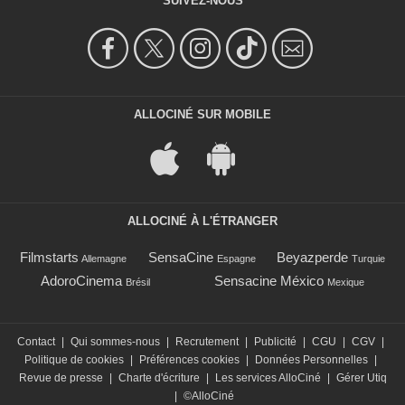
SUIVEZ-NOUS
ALLOCINÉ SUR MOBILE
ALLOCINÉ À L'ÉTRANGER
Filmstarts
SensaCine
Beyazperde
Allemagne
Espagne
Turquie
AdoroCinema
Sensacine México
Brésil
Mexique
Contact
|
Qui sommes-nous
|
Recrutement
|
Publicité
|
CGU
|
CGV
|
Politique de cookies
|
Préférences cookies
|
Données Personnelles
|
Revue de presse
|
Charte d'écriture
|
Les services AlloCiné
|
Gérer Utiq
|
©AlloCiné