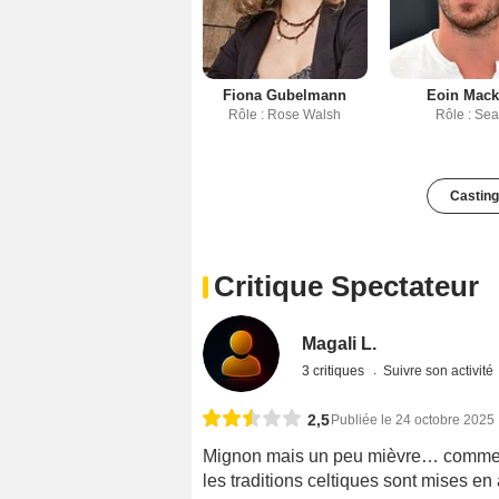
Fiona Gubelmann
Eoin Mac
Rôle : Rose Walsh
Rôle : Se
Casting
Critique Spectateur
Magali L.
3 critiques
Suivre son activité
2,5
Publiée le 24 octobre 2025
Mignon mais un peu mièvre… comme tout
les traditions celtiques sont mises en