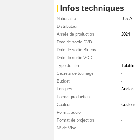
Infos techniques
Nationalité
U.S.A.
Distributeur
-
Année de production
2024
Date de sortie DVD
-
Date de sortie Blu-ray
-
Date de sortie VOD
-
Type de film
Télefilm
Secrets de tournage
-
Budget
-
Langues
Anglais
Format production
-
Couleur
Couleur
Format audio
-
Format de projection
-
N° de Visa
-