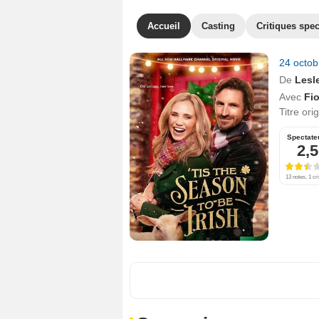
Accueil
Casting
Critiques spec
24 octo
De
Lesl
Avec
Fi
Titre ori
Spectate
2,5
13 notes, 1 cri