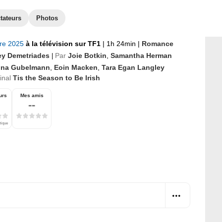
tateurs
Photos
bre 2025
à la télévision sur TF1
|
1h 24min
|
Romance
ey Demetriades
Par
Joie Botkin
,
Samantha Herman
|
ona Gubelmann
,
Eoin Macken
,
Tara Egan Langley
ginal
Tis the Season to Be Irish
urs
Mes amis
--
tique