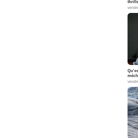
thrill
vendr
Qu’es
méch
vendr