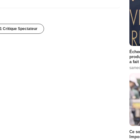
1 Critique Spectateur
Échec
produ
a fai
samed
Ce so
Impos