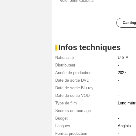
Rôle : John Chapman
Casting
Infos techniques
Nationalité
U.S.A.
Distributeur
-
Année de production
2027
Date de sortie DVD
-
Date de sortie Blu-ray
-
Date de sortie VOD
-
Type de film
Long métr
Secrets de tournage
-
Budget
-
Langues
Anglais
Format production
-