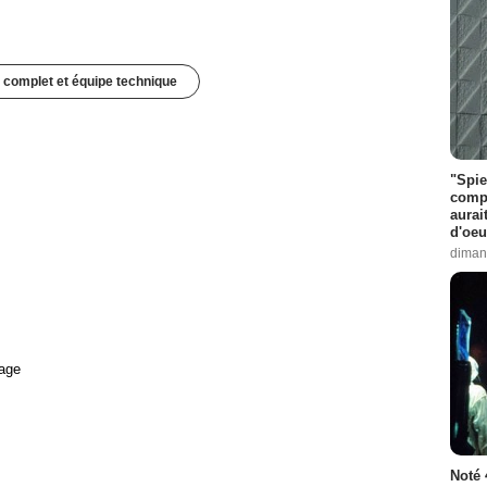
 complet et équipe technique
"Spie
compl
aurai
d'oeu
diman
age
Noté 