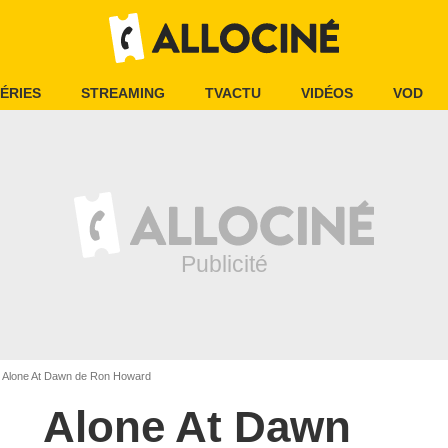
ÉRIES
STREAMING
TVACTU
VIDÉOS
VOD
Alone At Dawn de Ron Howard
Alone At Dawn