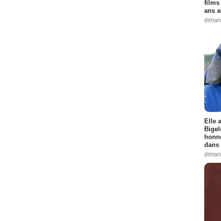
films
ans a
diman
Elle 
Bigel
honne
dans 
diman