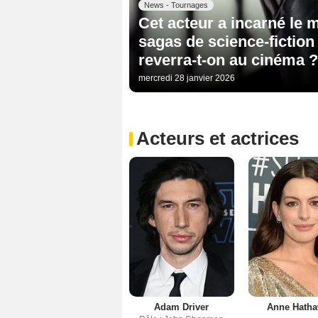
News - Tournages
Cet acteur a incarné le
sagas de science-fiction
reverra-t-on au cinéma ?
mercredi 28 janvier 2026
Acteurs et actrices
Adam Driver
Anne Hath