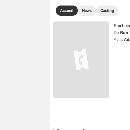
Accueil
News
Casting
Prochai
De
Ron 
Avec
Ad