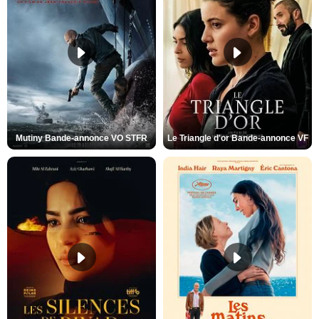
Mutiny Bande-annonce VO STFR
Le Triangle d'or Bande-annonce VF