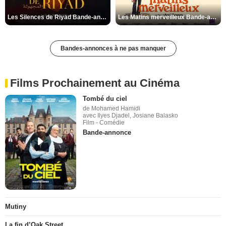
Les Silences de Riyad Bande-annonce VO STFR
Les Matins merveilleux Bande-annonce VF
Bandes-annonces à ne pas manquer
Films Prochainement au Cinéma
Tombé du ciel
de Mohamed Hamidi
avec Ilyes Djadel, Josiane Balasko
Film - Comédie
Bande-annonce
Mutiny
La fin d’Oak Street