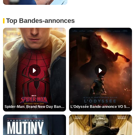
Top Bandes-annonces
Spider-Man: Brand New Day Bande-annonce VO STFR
L'Odyssée Bande-annonce VO STFR