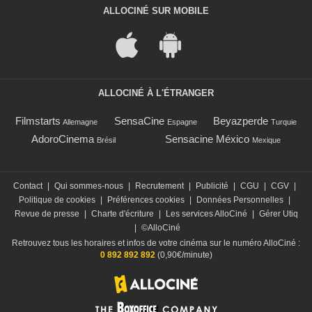
ALLOCINÉ SUR MOBILE
ALLOCINÉ À L'ÉTRANGER
Filmstarts
SensaCine
Beyazperde
Allemagne
Espagne
Turquie
AdoroCinema
Sensacine México
Brésil
Mexique
Contact
|
Qui sommes-nous
|
Recrutement
|
Publicité
|
CGU
|
CGV
|
Politique de cookies
|
Préférences cookies
|
Données Personnelles
|
Revue de presse
|
Charte d'écriture
|
Les services AlloCiné
|
Gérer Utiq
|
©AlloCiné
Retrouvez tous les horaires et infos de votre cinéma sur le numéro AlloCiné :
0 892 892 892
(0,90€/minute)