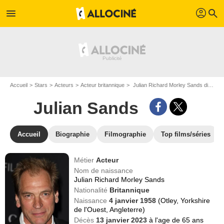
profil
menu
search
Accueil
Stars
Acteurs
Acteur britannique
Julian Richard Morley Sands dit Julian Sands
Julian Sands
Accueil
Biographie
Filmographie
Top films/séries
Métier
Acteur
Nom de naissance
Julian Richard Morley Sands
Nationalité
Britannique
Naissance
4 janvier 1958
(Otley, Yorkshire
de l'Ouest, Angleterre)
Décès
13 janvier 2023
à l'age de 65 ans