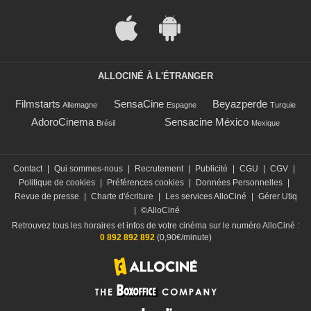
ALLOCINÉ À L'ÉTRANGER
Filmstarts
SensaCine
Beyazperde
Allemagne
Espagne
Turquie
AdoroCinema
Sensacine México
Brésil
Mexique
Contact
|
Qui sommes-nous
|
Recrutement
|
Publicité
|
CGU
|
CGV
|
Politique de cookies
|
Préférences cookies
|
Données Personnelles
|
Revue de presse
|
Charte d'écriture
|
Les services AlloCiné
|
Gérer Utiq
|
©AlloCiné
Retrouvez tous les horaires et infos de votre cinéma sur le numéro AlloCiné :
0 892 892 892
(0,90€/minute)