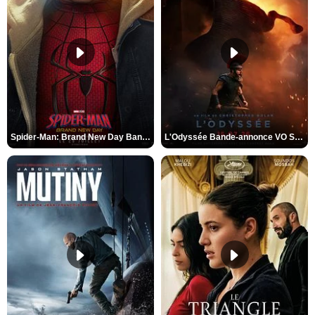
Spider-Man: Brand New Day Bande-annonce VO STFR
L'Odyssée Bande-annonce VO STFR