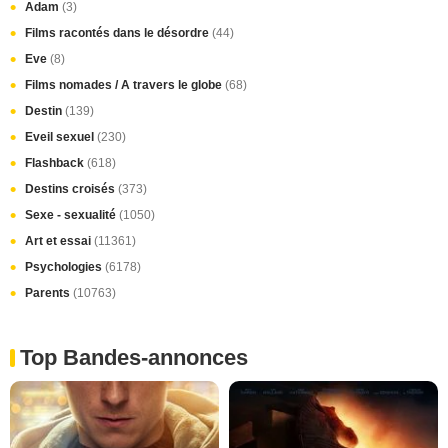
Adam
(3)
Films racontés dans le désordre
(44)
Eve
(8)
Films nomades / A travers le globe
(68)
Destin
(139)
Eveil sexuel
(230)
Flashback
(618)
Destins croisés
(373)
Sexe - sexualité
(1050)
Art et essai
(11361)
Psychologies
(6178)
Parents
(10763)
Top Bandes-annonces