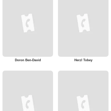
Doron Ben-David
Herzl Tobey