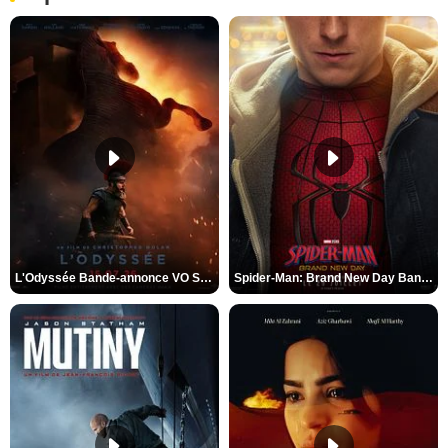
L'Odyssée Bande-annonce VO STFR
Spider-Man: Brand New Day Bande-annonce VO STFR