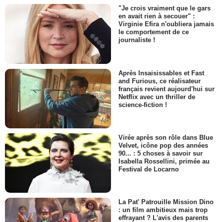
"Je crois vraiment que le gars
en avait rien à secouer" :
Virginie Efira n'oubliera jamais
le comportement de ce
journaliste !
Après Insaisissables et Fast
and Furious, ce réalisateur
français revient aujourd'hui sur
Netflix avec un thriller de
science-fiction !
Virée après son rôle dans Blue
Velvet, icône pop des années
90... : 5 choses à savoir sur
Isabella Rossellini, primée au
Festival de Locarno
La Pat' Patrouille Mission Dino
: un film ambitieux mais trop
effrayant ? L'avis des parents