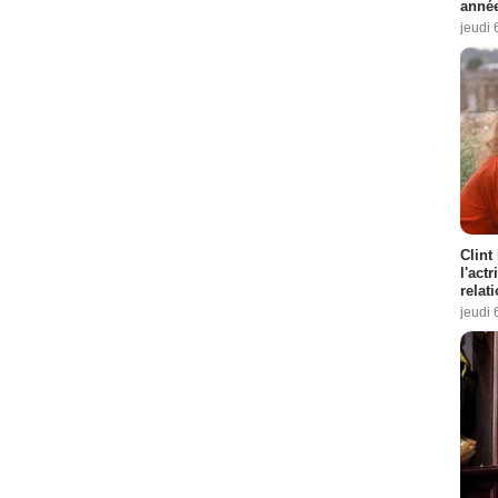
année
jeudi 
Clint
l'act
relat
jeudi 