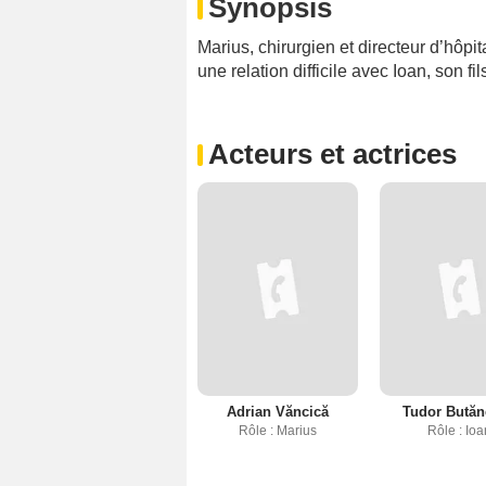
Synopsis
Marius, chirurgien et directeur d’hôpi
une relation difficile avec Ioan, son fi
Acteurs et actrices
Adrian Văncică
Tudor Butăn
Rôle : Marius
Rôle : Ioa