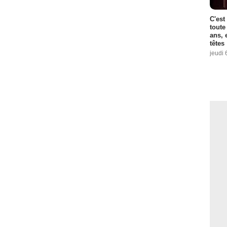
C'est
toute
ans, 
têtes
jeudi 