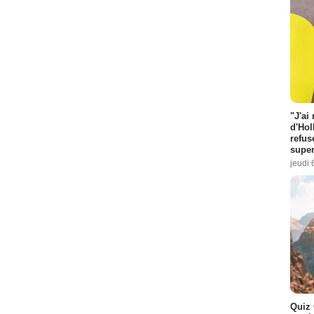
"J'ai
d'Hol
refus
super
jeudi 
Quiz 