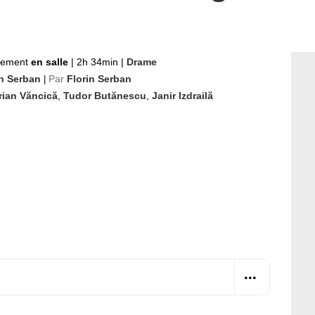
nement
en salle
|
2h 34min
|
Drame
in Serban
Par
Florin Serban
|
rian Văncică
,
Tudor Butănescu
,
Janir Izdrailă