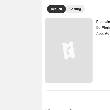
Accueil
Casting
Prochai
De
Flor
Avec
Ad