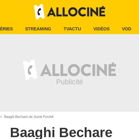
ÉRIES
STREAMING
TVACTU
VIDÉOS
VOD
Baaghi Bechare de Sumit Purohit
Baaghi Bechare