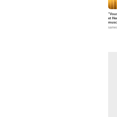
"Vous
et He
muscl
samed