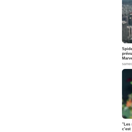
Spide
prévu
Marve
samed
"Les 
c’est