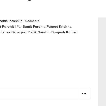
sortie inconnue
|
Comédie
t Purohit
Par
Sumit Purohit
,
Puneet Krishna
|
hishek Banerjee
,
Pratik Gandhi
,
Durgesh Kumar