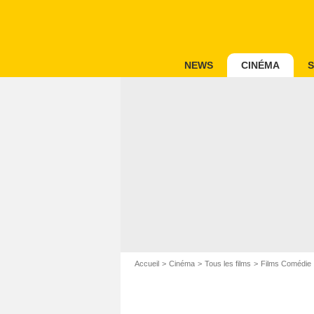
NEWS
CINÉMA
S
Accueil
Cinéma
Tous les films
Films Comédie