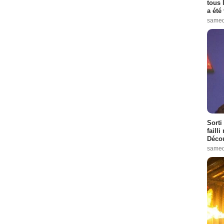
tous 
a été 
samed
Sorti
failli
Décou
samed