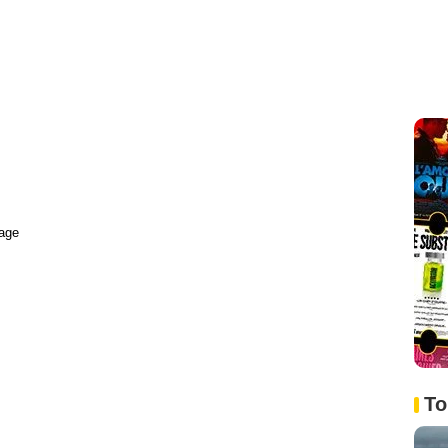
age
To