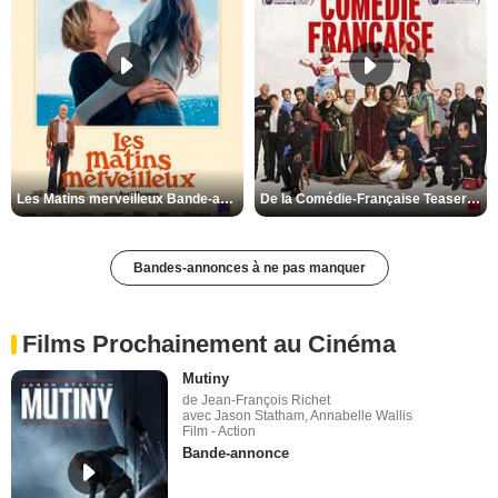
Les Matins merveilleux Bande-annonce VF
De la Comédie-Française Teaser VF
Bandes-annonces à ne pas manquer
Films Prochainement au Cinéma
Mutiny
de Jean-François Richet
avec Jason Statham, Annabelle Wallis
Film - Action
Bande-annonce