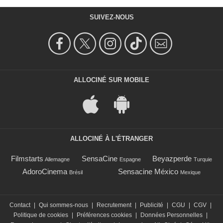
SUIVEZ-NOUS
ALLOCINÉ SUR MOBILE
ALLOCINÉ À L'ÉTRANGER
Filmstarts
SensaCine
Beyazperde
Allemagne
Espagne
Turquie
AdoroCinema
Sensacine México
Brésil
Mexique
Contact
|
Qui sommes-nous
|
Recrutement
|
Publicité
|
CGU
|
CGV
|
Politique de cookies
|
Préférences cookies
|
Données Personnelles
|