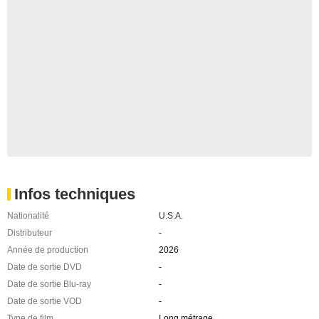
Infos techniques
Nationalité
U.S.A.
Distributeur
-
Année de production
2026
Date de sortie DVD
-
Date de sortie Blu-ray
-
Date de sortie VOD
-
Type de film
Long métrage