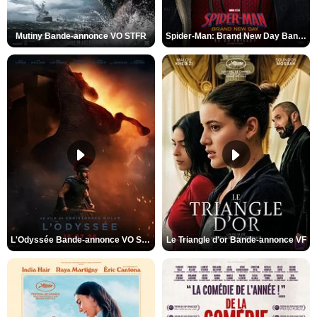
Mutiny Bande-annonce VO STFR
Spider-Man: Brand New Day Bande-annonce VO STFR
L'Odyssée Bande-annonce VO STFR
Le Triangle d'or Bande-annonce VF