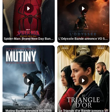
Spider-Man: Brand New Day Bande-annonce VO STFR
L'Odyssée Bande-annonce VO STFR
Mutiny Bande-annonce VO STFR
Le Triangle d'or Bande-annonce VF