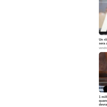
Un rô
sera 
vendr
1 mil
quand
devra