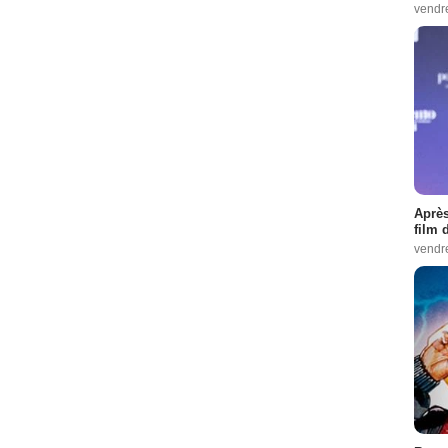
vendr
Après
film 
vendr