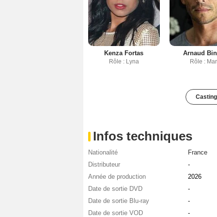
Kenza Fortas
Arnaud Bin
Rôle : Lyna
Rôle : Ma
Casting
Infos techniques
Nationalité
France
Distributeur
-
Année de production
2026
Date de sortie DVD
-
Date de sortie Blu-ray
-
Date de sortie VOD
-