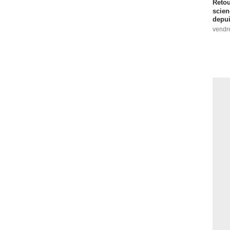
Retou
scien
depui
vendr