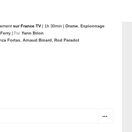
nement
sur France TV
|
1h 30min
|
Drame
,
Espionnage
 Ferry
Par
Yann Brion
|
nza Fortas
,
Arnaud Binard
,
Rod Paradot