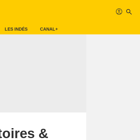
profil
search
LES INDÉS
CANAL+
toires &