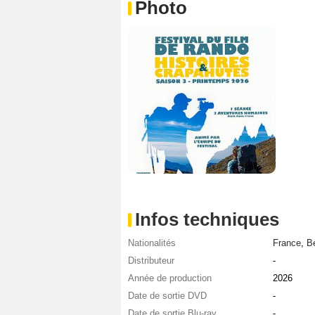
Photo
Infos techniques
Nationalités
France
,
Be
Distributeur
-
Année de production
2026
Date de sortie DVD
-
Date de sortie Blu-ray
-