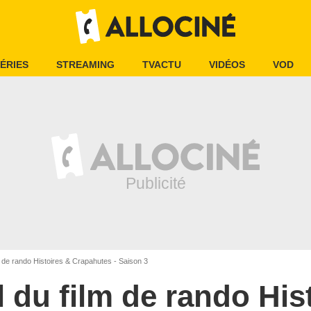
ÉRIES
STREAMING
TVACTU
VIDÉOS
VOD
m de rando Histoires & Crapahutes - Saison 3
l du film de rando His