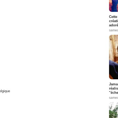
Cette
créat
adoré
samed
Jamai
réali
lgique
"éche
samed