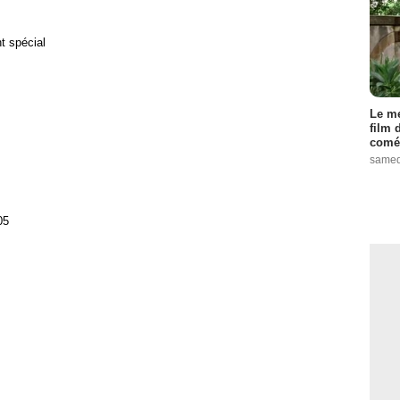
 spécial
Le me
film 
comé
samed
05