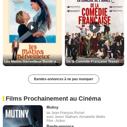
Les Matins merveilleux Bande-annonce VF
De la Comédie-Française Teaser VF
Bandes-annonces à ne pas manquer
Films Prochainement au Cinéma
Mutiny
de Jean-François Richet
avec Jason Statham, Annabelle Wallis
Film - Action
Bande-annonce