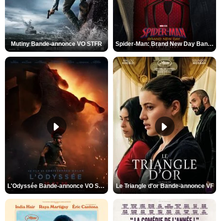
Mutiny Bande-annonce VO STFR
Spider-Man: Brand New Day Bande-annonce VO STFR
L'Odyssée Bande-annonce VO STFR
Le Triangle d'or Bande-annonce VF