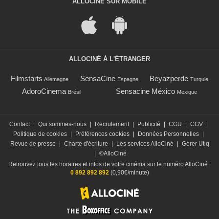
ALLOCINÉ SUR MOBILE
ALLOCINÉ À L'ÉTRANGER
Filmstarts
SensaCine
Beyazperde
Allemagne
Espagne
Turquie
AdoroCinema
Sensacine México
Brésil
Mexique
Contact
|
Qui sommes-nous
|
Recrutement
|
Publicité
|
CGU
|
CGV
|
Politique de cookies
|
Préférences cookies
|
Données Personnelles
|
Revue de presse
|
Charte d'écriture
|
Les services AlloCiné
|
Gérer Utiq
|
©AlloCiné
Retrouvez tous les horaires et infos de votre cinéma sur le numéro AlloCiné :
0 892 892 892
(0,90€/minute)