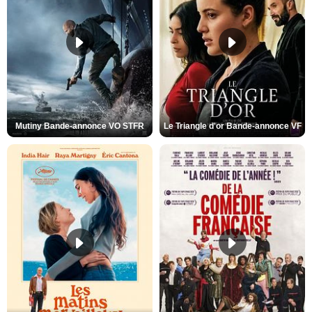
Mutiny Bande-annonce VO STFR
Le Triangle d'or Bande-annonce VF