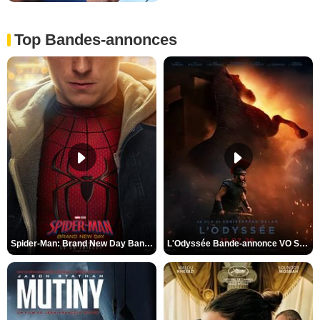
Top Bandes-annonces
Spider-Man: Brand New Day Bande-annonce VO STFR
L'Odyssée Bande-annonce VO STFR