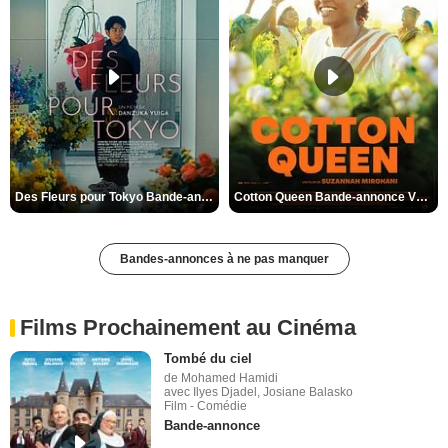
Des Fleurs pour Tokyo Bande-annonce VO STFR
Cotton Queen Bande-annonce VO STFR
Bandes-annonces à ne pas manquer
Films Prochainement au Cinéma
Tombé du ciel
de Mohamed Hamidi
avec Ilyes Djadel, Josiane Balasko
Film - Comédie
Bande-annonce