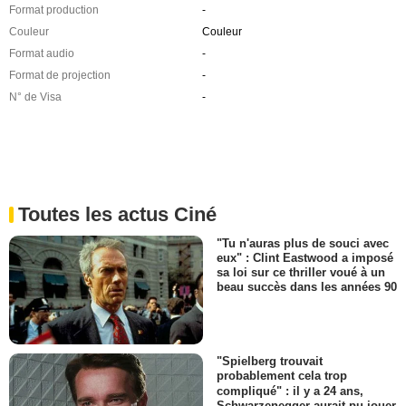
Format production
-
Couleur
Couleur
Format audio
-
Format de projection
-
N° de Visa
-
Toutes les actus Ciné
"Tu n'auras plus de souci avec
eux" : Clint Eastwood a imposé
sa loi sur ce thriller voué à un
beau succès dans les années 90
"Spielberg trouvait
probablement cela trop
compliqué" : il y a 24 ans,
Schwarzenegger aurait pu jouer