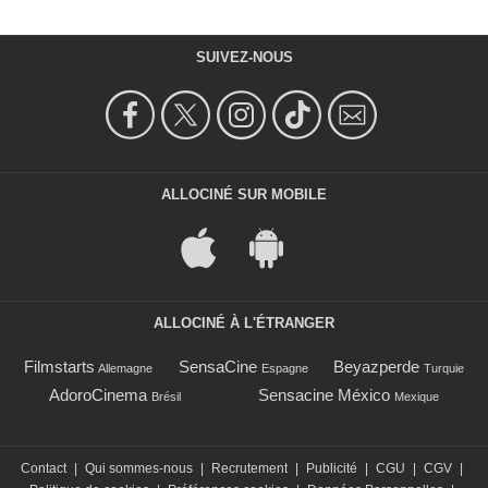
SUIVEZ-NOUS
ALLOCINÉ SUR MOBILE
ALLOCINÉ À L'ÉTRANGER
Filmstarts
SensaCine
Beyazperde
Allemagne
Espagne
Turquie
AdoroCinema
Sensacine México
Brésil
Mexique
Contact
|
Qui sommes-nous
|
Recrutement
|
Publicité
|
CGU
|
CGV
|