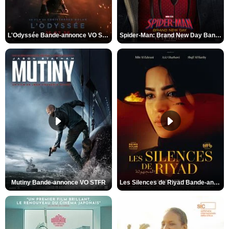
L'Odyssée Bande-annonce VO STFR
Spider-Man: Brand New Day Bande-annonce VO STFR
Mutiny Bande-annonce VO STFR
Les Silences de Riyad Bande-annonce VO STFR