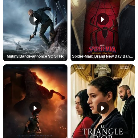
Mutiny Bande-annonce VO STFR
Spider-Man: Brand New Day Bande-annonce VO STFR