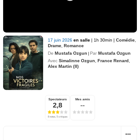
17 juin 2026
en salle
|
1h 30min
|
Comédie
,
Drame
,
Romance
De
Mustafa Ozgun
Par
Mustafa Ozgun
|
Avec
Simalinne Ozgun
,
France Renard
,
Alex Martin (II)
Spectateurs
Mes amis
2,8
--
8 notes, 5 critiques