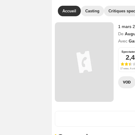
Accueil
Casting
Critiques spec
1 mars 
De
Augu
Avec
Ga
Spectate
2,4
17 notes, 4 cri
VOD