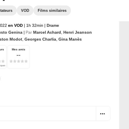
tateurs
VOD
Films similaires
2022
en VOD
|
1h 32min
|
Drame
sto Genina
Par
Marcel Achard
,
Henri Jeanson
|
ston Modot
,
Georges Charlia
,
Gina Manès
urs
Mes amis
--
tiques