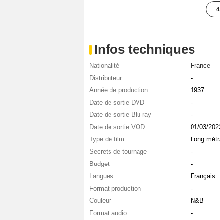
4
Infos techniques
Nationalité
France
Distributeur
-
Année de production
1937
Date de sortie DVD
-
Date de sortie Blu-ray
-
Date de sortie VOD
01/03/202
Type de film
Long métr
Secrets de tournage
-
Budget
-
Langues
Français
Format production
-
Couleur
N&B
Format audio
-