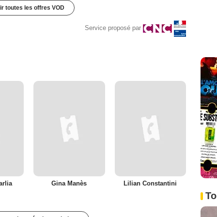
ir toutes les offres VOD
Service proposé par
rlia
Gina Manès
Lilian Constantini
To