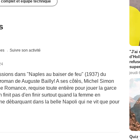
 complet et équipe technique
s
ques
Suivre son activité
"J'ai
d'Hol
refus
24
super
jeudi 
assions dans "Naples au baiser de feu" (1937) du
 roman de Auguste Bailly! A ses côtès, Michel Simon
ne Romance, requise toute entière pour jouer la garce
 finit pas d'en finir surtout quand la femme en
ne dèbarquant dans la belle Napoli qui ne vit que pour
Quiz 