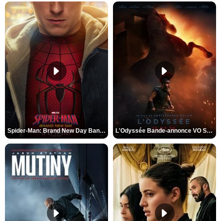
Spider-Man: Brand New Day Bande-annonce VO STFR
L'Odyssée Bande-annonce VO STFR