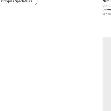
Netfl
1 Critiques Spectateurs
dont 
ciném
vendr