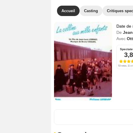
Accueil
Casting
Critiques spec
Date de 
De
Jean
Avec
Ott
Spectate
3,8
53 notes, 11 cr