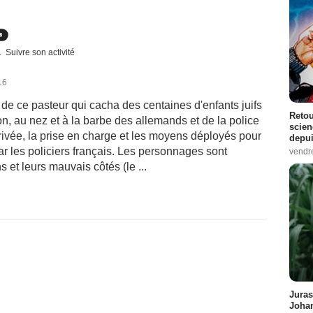
Suivre son activité
16
aie de ce pasteur qui cacha des centaines d'enfants juifs
Retou
on, au nez et à la barbe des allemands et de la police
scien
rrivée, la prise en charge et les moyens déployés pour
depui
par les policiers français. Les personnages sont
vendr
et leurs mauvais côtés (le ...
Juras
Johan