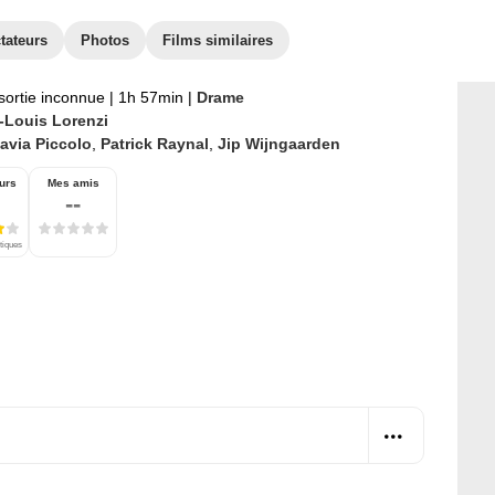
tateurs
Photos
Films similaires
sortie inconnue
|
1h 57min
|
Drame
-Louis Lorenzi
avia Piccolo
,
Patrick Raynal
,
Jip Wijngaarden
urs
Mes amis
--
itiques