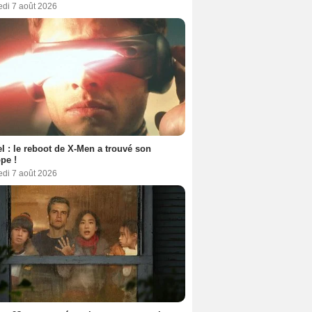
edi 7 août 2026
l : le reboot de X-Men a trouvé son
pe !
edi 7 août 2026