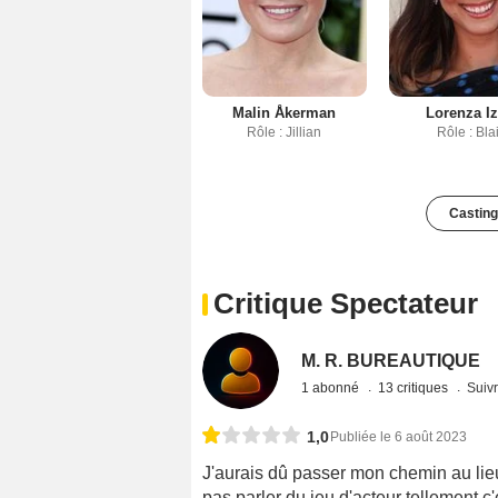
Malin Åkerman
Lorenza I
Rôle : Jillian
Rôle : Bla
Casting
Critique Spectateur
M. R. BUREAUTIQUE
1 abonné
13 critiques
Suivr
1,0
Publiée le 6 août 2023
J'aurais dû passer mon chemin au lieu
pas parler du jeu d'acteur tellement c'