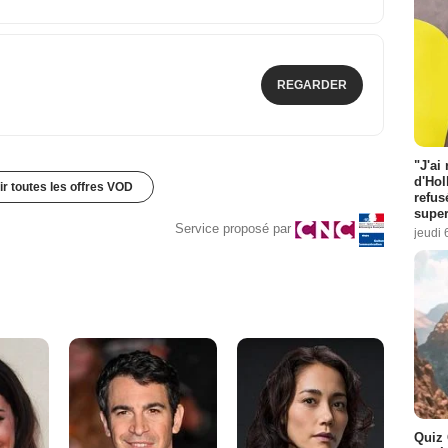
REGARDER
"J'ai
d'Hol
ir toutes les offres VOD
refus
super
Service proposé par
jeudi 
Quiz 