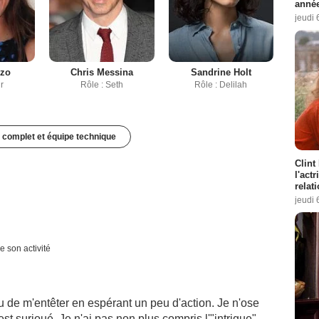
année
jeudi 
zzo
Chris Messina
Sandrine Holt
ir
Rôle : Seth
Rôle : Delilah
 complet et équipe technique
Clint
l'act
relat
jeudi 
e son activité
 de m'entêter en espérant un peu d'action. Je n'ose
est surjoué. Je n'ai pas non plus compris l'"intrigue"