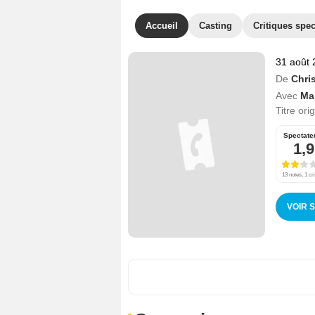
Accueil
Casting
Critiques spec
31 août 
De
Chris
Avec
Ma
Titre ori
Spectate
1,9
13 notes, 1 cri
VOIR 