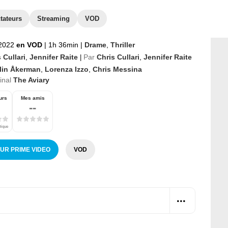
tateurs
Streaming
VOD
2022
en VOD
|
1h 36min
|
Drame
,
Thriller
 Cullari
,
Jennifer Raite
Par
Chris Cullari
,
Jennifer Raite
|
lin Åkerman
,
Lorenza Izzo
,
Chris Messina
ginal
The Aviary
urs
Mes amis
--
tique
SUR PRIME VIDEO
VOD