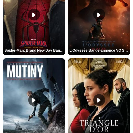
Spider-Man: Brand New Day Bande-annonce VO STFR
L'Odyssée Bande-annonce VO STFR