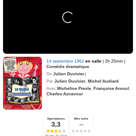
14 septembre 1962
en salle
|
2h 25min
|
Comédie dramatique
De
Julien Duvivier
|
Par
Julien Duvivier
,
Michel Audiard
Avec
Micheline Presle
,
Françoise Arnoul
,
Charles Aznavour
Spectateurs
Mes amis
3,3
--
198 notes, 36 critiques