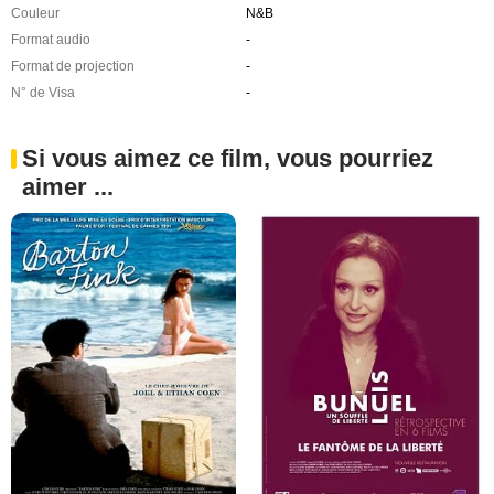
Couleur
N&B
Format audio
-
Format de projection
-
N° de Visa
-
Si vous aimez ce film, vous pourriez
aimer ...