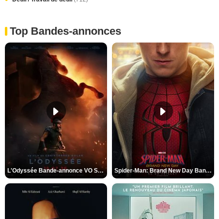
Top Bandes-annonces
L'Odyssée Bande-annonce VO STFR
Spider-Man: Brand New Day Bande-annonce VO STFR