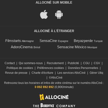
ALLOCINÉ SUR MOBILE
ALLOCINÉ À L'ÉTRANGER
Filmstarts
SensaCine
Beyazperde
Allemagne
Espagne
Turquie
AdoroCinema
Sensacine México
Brésil
Mexique
Contact
|
Qui sommes-nous
|
Recrutement
|
Publicité
|
CGU
|
CGV
|
Politique de cookies
|
Préférences cookies
|
Données Personnelles
|
Revue de presse
|
Charte d'écriture
|
Les services AlloCiné
|
Gérer Utiq
|
©AlloCiné
Retrouvez tous les horaires et infos de votre cinéma sur le numéro AlloCiné :
0 892 892 892
(0,90€/minute)