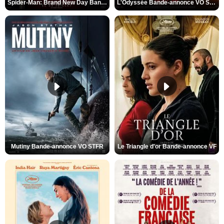
Spider-Man: Brand New Day Bande-annonce VO STFR
L'Odyssée Bande-annonce VO STFR
Mutiny Bande-annonce VO STFR
Le Triangle d'or Bande-annonce VF