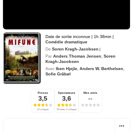
Date de sortie inconnue
|
1h 38min
|
Comédie dramatique
De
Soren Kragh-Jacobsen
|
Par
Anders Thomas Jensen
,
Soren
Kragh-Jacobsen
Avec
Iben Hjejle
,
Anders W. Berthelsen
,
Sofie Gråbøl
Presse
Spectateurs
Mes amis
3,5
3,6
--
12 critiques
53 notes, 5 critiques