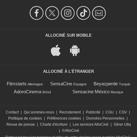
ALLOCINÉ SUR MOBILE
ALLOCINÉ À L'ÉTRANGER
Filmstarts
SensaCine
Beyazperde
Allemagne
Espagne
Turquie
AdoroCinema
Sensacine México
Brésil
Mexique
Contact
|
Qui sommes-nous
|
Recrutement
|
Publicité
|
CGU
|
CGV
|
Politique de cookies
|
Préférences cookies
|
Données Personnelles
|
Revue de presse
|
Charte d'écriture
|
Les services AlloCiné
|
Gérer Utiq
|
©AlloCiné